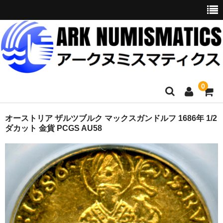
0
ホーム
オーストリア ザルツブルク マックスガンドルフ 1686年 1/2
ダカット 金貨 PCGS AU58
商品一覧
お問い合わせ
委託販売
購入代行
オークション入札代行