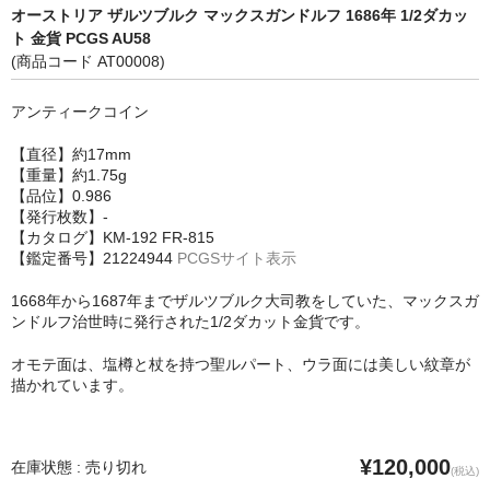
オーストリア ザルツブルク マックスガンドルフ 1686年 1/2ダカッ
ト 金貨 PCGS AU58
(商品コード AT00008)
アンティークコイン
【直径】約17mm
【重量】約1.75g
【品位】0.986
【発行枚数】-
【カタログ】KM-192 FR-815
【鑑定番号】21224944
PCGSサイト表示
1668年から1687年までザルツブルク大司教をしていた、マックスガ
ンドルフ治世時に発行された1/2ダカット金貨です。
オモテ面は、塩樽と杖を持つ聖ルパート、ウラ面には美しい紋章が
描かれています。
¥120,000
在庫状態 : 売り切れ
(税込)