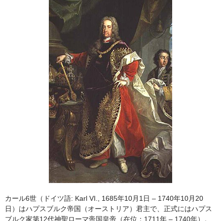
カール6世（ドイツ語: Karl VI., 1685年10月1日 – 1740年10月20
日）はハプスブルク帝国（オーストリア）君主で、正式にはハプス
ブルク家第12代神聖ローマ帝国皇帝（在位：1711年 – 1740年）。