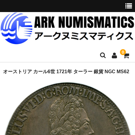
0
ホーム
オーストリア カール6世 1721年 ターラー 銀貨 NGC MS62
商品一覧
お問い合わせ
委託販売
購入代行
オークション入札代行