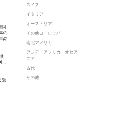
スイス
イタリア
オーストリア
聖同
年の
その他ヨーロッパ
年銘
南北アメリカ
アジア・アフリカ・オセア
側
ニア
利し
古代
その他
る魅