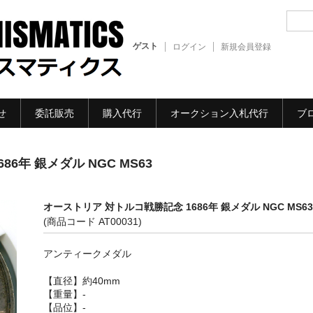
ゲスト
ログイン
新規会員登録
せ
委託販売
購入代行
オークション入札代行
ブ
6年 銀メダル NGC MS63
オーストリア 対トルコ戦勝記念 1686年 銀メダル NGC MS63
(商品コード AT00031)
アンティークメダル
【直径】約40mm
【重量】-
【品位】-