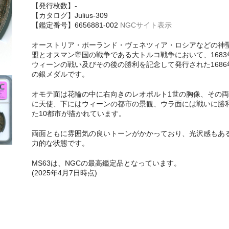
【発行枚数】-
【カタログ】Julius-309
【鑑定番号】6656881-002
NGCサイト表示
オーストリア・ポーランド・ヴェネツィア・ロシアなどの神
盟とオスマン帝国の戦争である大トルコ戦争において、1683
ウィーンの戦い及びその後の勝利を記念して発行された1686
の銀メダルです。
オモテ面は花輪の中に右向きのレオポルト1世の胸像、その両
に天使、下にはウィーンの都市の景観、ウラ面には戦いに勝
た10都市が描かれています。
両面ともに雰囲気の良いトーンがかかっており、光沢感もあ
力的な状態です。
MS63は、NGCの最高鑑定品となっています。
(2025年4月7日時点)