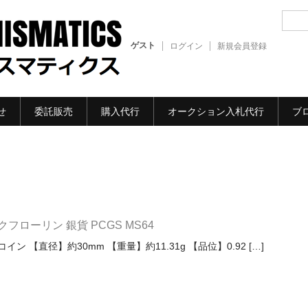
ゲスト
ログイン
新規会員登録
せ
委託販売
購入代行
オークション入札代行
ブ
フローリン 銀貨 PCGS MS64
ン 【直径】約30mm 【重量】約11.31g 【品位】0.92 […]