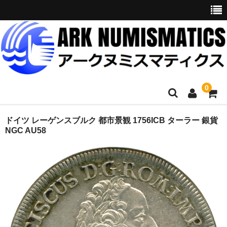
0
ホーム
ドイツ レーゲンスブルク 都市景観 1756ICB ターラー 銀貨
NGC AU58
商品一覧
お問い合わせ
委託販売
購入代行
オークション入札代行