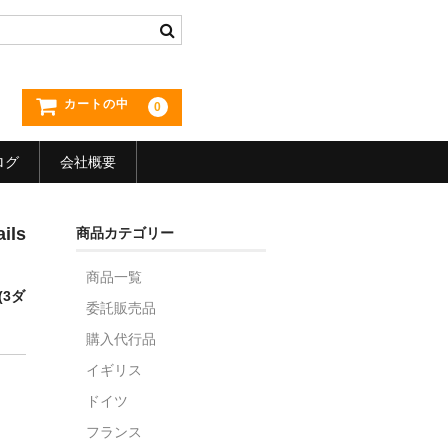
カートの中
0
ログ
会社概要
ls
商品カテゴリー
商品一覧
(3ダ
委託販売品
購入代行品
イギリス
ドイツ
フランス