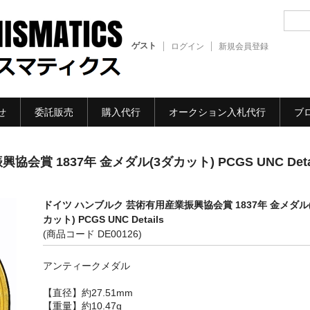
ゲスト
ログイン
新規会員登録
せ
委託販売
購入代行
オークション入札代行
ブ
賞 1837年 金メダル(3ダカット) PCGS UNC Detai
ドイツ ハンブルク 芸術有用産業振興協会賞 1837年 金メダル
カット) PCGS UNC Details
(商品コード DE00126)
アンティークメダル
【直径】約27.51mm
【重量】約10.47g