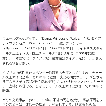
ウェールズ公妃ダイアナ（Diana, Princess of Wales、全名: ダイア
ナ・フランセス（Diana Frances）、旧姓: スペンサー
（Spencer）、1961年7月1日 – 1997年8月31日）はイギリスのチャ
ールズ王太子（現・国王チャールズ3世）の初妻（1996年に離
婚）。日本語では「ダイアナ妃（離婚後はダイアナ元妃）」と表現
される場合が多い。
イギリスの名門貴族スペンサー伯爵家の令嬢として生まれ、チャー
ルズ王太子（当時）と1981年に結婚、夫との間にウェールズ公ウィ
リアム王太子（第1位王位継承権者）およびサセックス公ヘンリー王
子（当時）を儲ける。しかしチャールズ王太子と別居して1996年に
離婚。
パリの交通事故において1997年に不慮の死を遂げた。事故原因をフ
ランス政府は「運転手の飲酒」と発表しているが陰謀論もある。