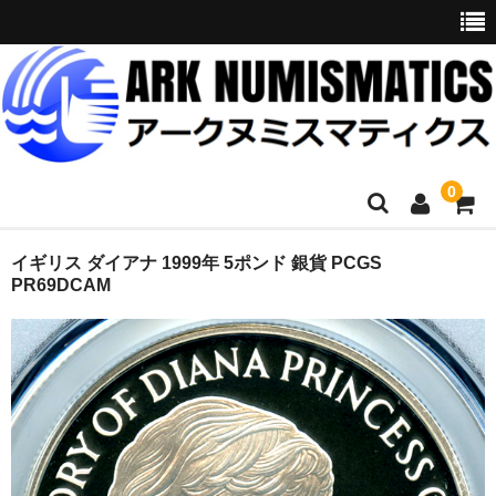
0
ホーム
イギリス ダイアナ 1999年 5ポンド 銀貨 PCGS
PR69DCAM
商品一覧
お問い合わせ
委託販売
購入代行
オークション入札代行