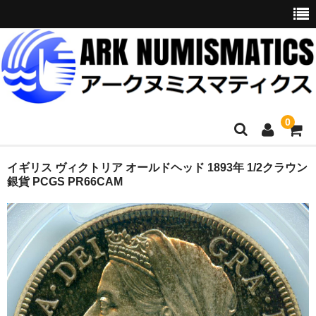
0
ホーム
イギリス ヴィクトリア オールドヘッド 1893年 1/2クラウン
銀貨 PCGS PR66CAM
商品一覧
お問い合わせ
委託販売
購入代行
オークション入札代行