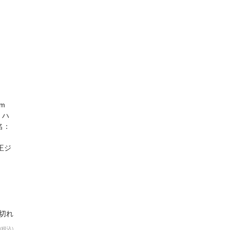
m
、ハ
名：
王ジ
り切れ
(税込)