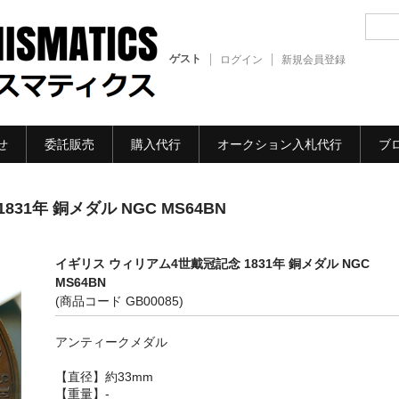
ゲスト
ログイン
新規会員登録
せ
委託販売
購入代行
オークション入札代行
ブ
31年 銅メダル NGC MS64BN
イギリス ウィリアム4世戴冠記念 1831年 銅メダル NGC
MS64BN
(商品コード GB00085)
アンティークメダル
【直径】約33mm
【重量】-