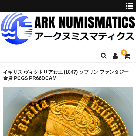
0
ホーム
イギリス ヴィクトリア女王 (1847) ソブリン ファンタジー
金貨 PCGS PR66DCAM
商品一覧
お問い合わせ
委託販売
購入代行
オークション入札代行