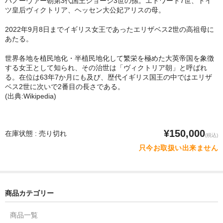
ハノーヴァー朝第3代国王ジョージ3世の孫。エドワード7世、ドイ
ツ皇后ヴィクトリア、ヘッセン大公妃アリスの母。
2022年9月8日までイギリス女王であったエリザベス2世の高祖母に
あたる。
世界各地を植民地化・半植民地化して繁栄を極めた大英帝国を象徴
する女王として知られ、その治世は「ヴィクトリア朝」と呼ばれ
る。在位は63年7か月にも及び、歴代イギリス国王の中ではエリザ
ベス2世に次いで2番目の長さである。
(出典:Wikipedia)
¥150,000
在庫状態 : 売り切れ
(税込)
只今お取扱い出来ません
商品カテゴリー
商品一覧