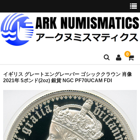
0
ホーム
イギリス グレートエングレーバー ゴシッククラウン 肖像
2021年 5ポンド(2oz) 銀貨 NGC PF70UCAM FDI
商品一覧
お問い合わせ
委託販売
購入代行
オークション入札代行