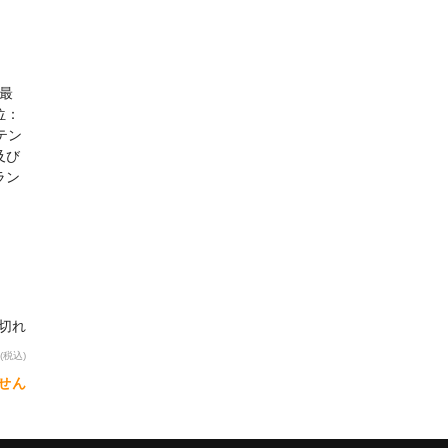
、最
位：
テン
及び
ラン
り切れ
(税込)
せん