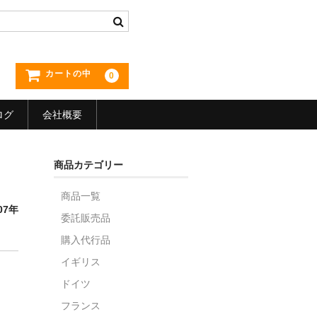
カートの中
0
ログ
会社概要
商品カテゴリー
商品一覧
07年
委託販売品
購入代行品
イギリス
ドイツ
フランス