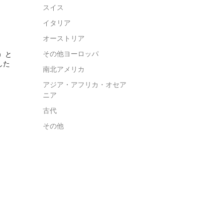
スイス
イタリア
オーストリア
その他ヨーロッパ
）と
した
南北アメリカ
アジア・アフリカ・オセア
ニア
古代
その他