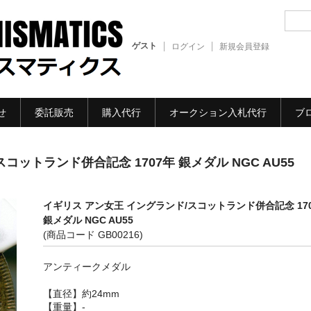
ゲスト
ログイン
新規会員登録
せ
委託販売
購入代行
オークション入札代行
ブ
コットランド併合記念 1707年 銀メダル NGC AU55
イギリス アン女王 イングランド/スコットランド併合記念 17
銀メダル NGC AU55
(商品コード GB00216)
アンティークメダル
【直径】約24mm
【重量】-