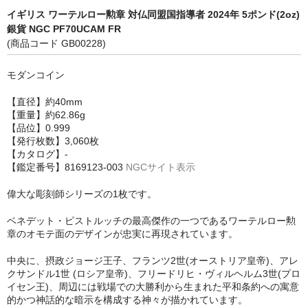
イギリス ワーテルロー勲章 対仏同盟国指導者 2024年 5ポンド(2oz)
銀貨 NGC PF70UCAM FR
(商品コード GB00228)
モダンコイン
【直径】約40mm
【重量】約62.86g
【品位】0.999
【発行枚数】3,060枚
【カタログ】-
【鑑定番号】8169123-003
NGCサイト表示
偉大な彫刻師シリーズの1枚です。
ベネデット・ピストルッチの最高傑作の一つであるワーテルロー勲
章のオモテ面のデザインが忠実に再現されています。
中央に、摂政ジョージ王子、フランツ2世(オーストリア皇帝)、アレ
クサンドル1世 (ロシア皇帝)、フリードリヒ・ヴィルヘルム3世(プロ
イセン王)、周辺には戦場での大勝利から生まれた平和条約への寓意
的かつ神話的な暗示を構成する神々が描かれています。