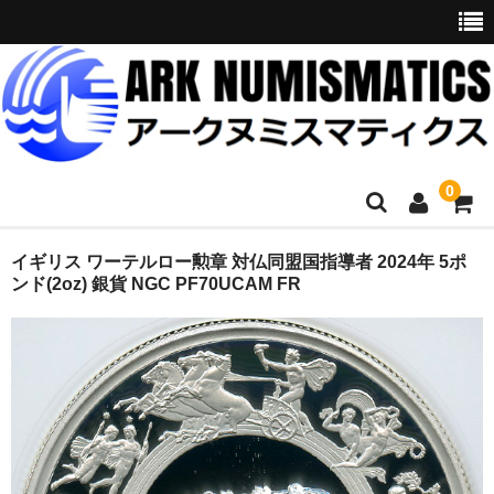
0
ホーム
イギリス ワーテルロー勲章 対仏同盟国指導者 2024年 5ポ
ンド(2oz) 銀貨 NGC PF70UCAM FR
商品一覧
お問い合わせ
委託販売
購入代行
オークション入札代行