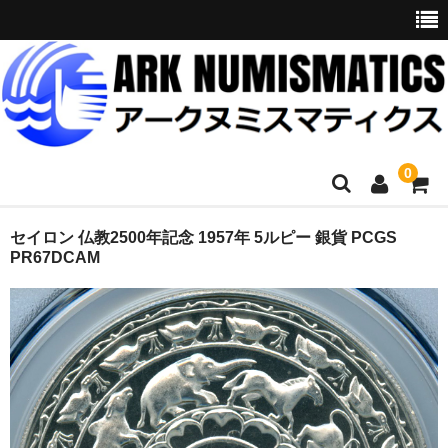
0
ホーム
セイロン 仏教2500年記念 1957年 5ルピー 銀貨 PCGS
PR67DCAM
商品一覧
お問い合わせ
委託販売
購入代行
オークション入札代行