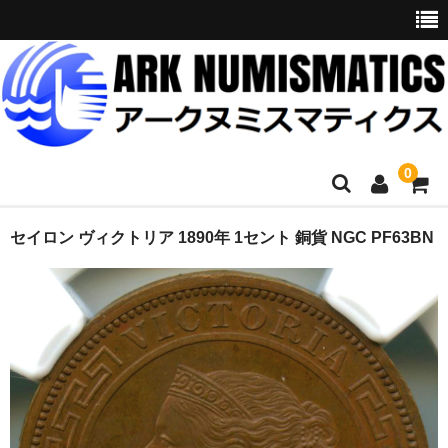
0
ホーム
セイロン ヴィクトリア 1890年 1セント 銅貨 NGC PF63BN
商品一覧
お問い合わせ
委託販売
購入代行
オークション入札代行