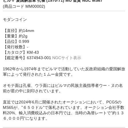
ビルマ 愛国解放軍 孔雀 (1970-71) MU 金貨 NGC MS67
(商品コード MM00002)
モダンコイン
【直径】約14mm
【重量】約2g
【品位】0.999
【発行枚数】-
【カタログ】KM-43
【鑑定番号】6374943-001
NGCサイト表示
1962年から1974年までビルマで活動していた反政府組織の愛国解放
軍によって発行された１ムー金貨です。
オモテ面は孔雀、ウラ面にはビルマの民族主義指導者ウー・ヌの名
前が星の中に刻印されています。
直近では2024年6月に開催されたオークションにおいて、PCGSの
MS65が、”６５０ドル”で落札されています。オークション会社手数
料20%、輸入消費税込みの日本円では、当時の為替レートで”約１３
６,０００円”になります。