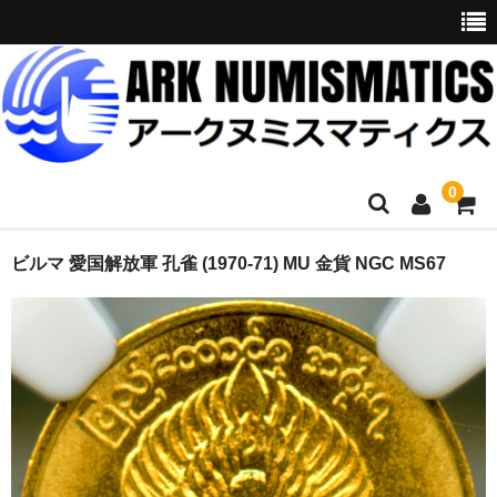
0
ホーム
ビルマ 愛国解放軍 孔雀 (1970-71) MU 金貨 NGC MS67
商品一覧
お問い合わせ
委託販売
購入代行
オークション入札代行