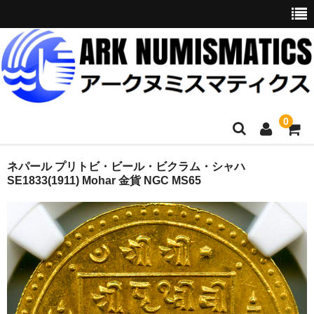
0
ホーム
ネパール プリトビ・ビール・ビクラム・シャハ
SE1833(1911) Mohar 金貨 NGC MS65
商品一覧
お問い合わせ
委託販売
購入代行
オークション入札代行