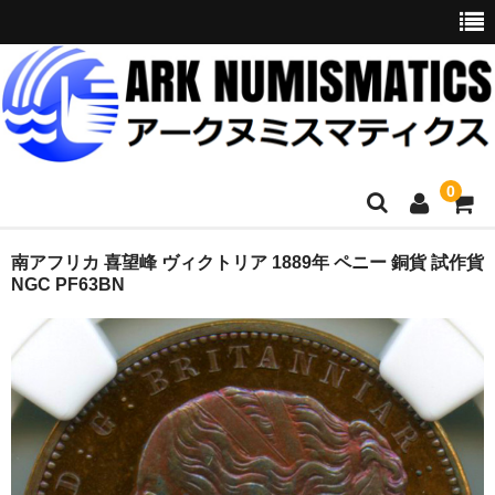
0
ホーム
南アフリカ 喜望峰 ヴィクトリア 1889年 ペニー 銅貨 試作貨
NGC PF63BN
商品一覧
お問い合わせ
委託販売
購入代行
オークション入札代行