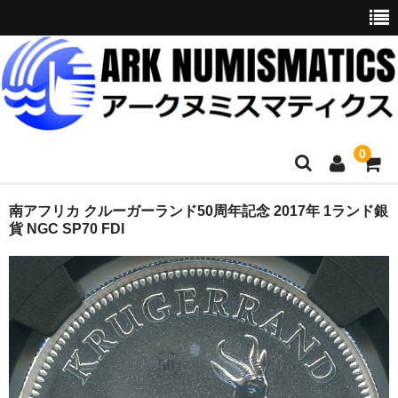
0
ホーム
南アフリカ クルーガーランド50周年記念 2017年 1ランド銀
貨 NGC SP70 FDI
商品一覧
お問い合わせ
委託販売
購入代行
オークション入札代行